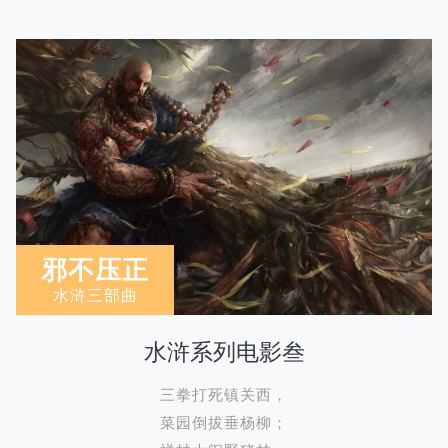
邪不压正
水浒三部曲
水浒系列电影叁
三拳打死镇关西，
菜园倒拔垂杨柳；