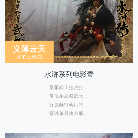
义薄云天
水浒三部曲
水浒系列电影壹
景阳岗上把虎打，
复仇杀恶祭武大；
行义醉打蒋门神，
征讨单臂擒方腊。