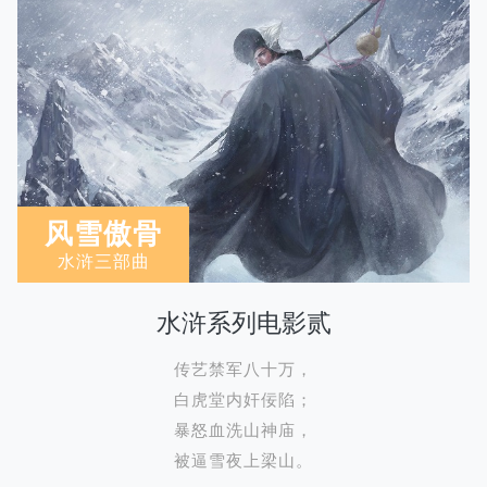
风雪傲骨
水浒三部曲
水浒系列电影贰
传艺禁军八十万，
白虎堂内奸佞陷；
暴怒血洗山神庙，
被逼雪夜上梁山。