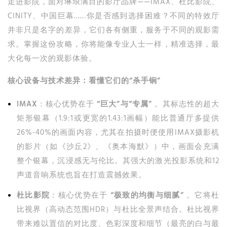
走进影院，面对琳琅满目的影厅品牌——IMAX、杜比影院、
CINITY、中国巨幕……你是否感到选择困难？不同的特效厅
并非只是名字的差异，它们各有侧重，服务于不同的观影需
求。掌握这份攻略，你将能像专业人士一样，精准选择，最
大化每一次的观影体验。
核心设备与技术差异：看懂它们的“杀手锏”
IMAX
：核心优势在于
“巨大”与“专属”
。其标志性的超大
矩形银幕（1.9:1或更宽的1.43:1画幅）能比普通厅多提供
26%-40%的画面内容，尤其在拍摄时便使用IMAX摄影机
的影片（如《沙丘2》、《奥本海默》）中，画面会充满
整个银幕，沉浸感无与伦比。其强大的激光投影系统和12
声道音响系统也旨在打造震撼效果。
杜比影院
：核心优势在于
“极致的均衡与细腻”
。它将杜
比视界（高动态范围HDR）与杜比全景声结合。杜比视界
带来难以置信的对比度、色彩深度和细节（最亮的白与最