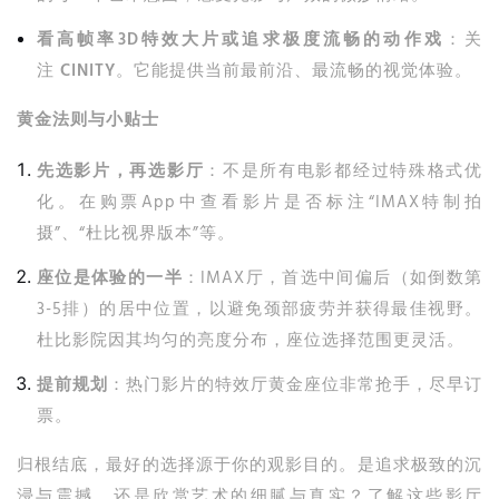
看高帧率3D特效大片或追求极度流畅的动作戏
：关
注
CINITY
。它能提供当前最前沿、最流畅的视觉体验。
黄金法则与小贴士
先选影片，再选影厅
：不是所有电影都经过特殊格式优
化。在购票App中查看影片是否标注“IMAX特制拍
摄”、“杜比视界版本”等。
座位是体验的一半
：IMAX厅，首选中间偏后（如倒数第
3-5排）的居中位置，以避免颈部疲劳并获得最佳视野。
杜比影院因其均匀的亮度分布，座位选择范围更灵活。
提前规划
：热门影片的特效厅黄金座位非常抢手，尽早订
票。
归根结底，最好的选择源于你的观影目的。是追求极致的沉
浸与震撼，还是欣赏艺术的细腻与真实？了解这些影厅