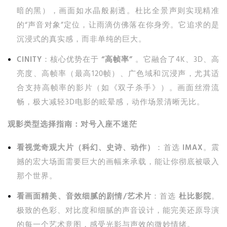
暗的黑），画面如水晶般剔透。杜比全景声则实现精准
的“声音对象”定位，让雨滴仿佛落在你身旁。它追求的是
沉浸式的真实感，而非单纯的巨大。
CINITY
：核心优势在于
“高帧率”
。它融合了4K、3D、高
亮度、高帧率（最高120帧）、广色域和沉浸声，尤其适
合支持高帧率的影片（如《双子杀手》）。画面丝滑流
畅，极大减轻3D电影的眩晕感，动作场景清晰无比。
观影类型选择指南：对号入座不迷茫
看视觉奇观大片（科幻、史诗、动作）
：首选
IMAX
。震
撼的宏大场面需要巨大的画幅来承载，能让你彻底被吸入
那个世界。
看画面精美、音效细腻的剧情/艺术片
：首选
杜比影院
。
极致的色彩、对比度和细腻的声音设计，能完美还原导演
的每一个艺术意图，感受光影与声效的微妙情绪。