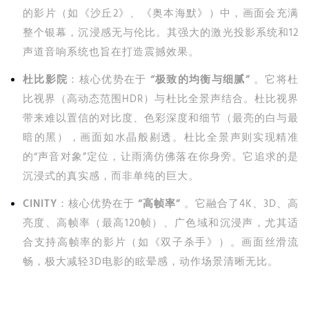
的影片（如《沙丘2》、《奥本海默》）中，画面会充满
整个银幕，沉浸感无与伦比。其强大的激光投影系统和12
声道音响系统也旨在打造震撼效果。
杜比影院
：核心优势在于
“极致的均衡与细腻”
。它将杜
比视界（高动态范围HDR）与杜比全景声结合。杜比视界
带来难以置信的对比度、色彩深度和细节（最亮的白与最
暗的黑），画面如水晶般剔透。杜比全景声则实现精准
的“声音对象”定位，让雨滴仿佛落在你身旁。它追求的是
沉浸式的真实感，而非单纯的巨大。
CINITY
：核心优势在于
“高帧率”
。它融合了4K、3D、高
亮度、高帧率（最高120帧）、广色域和沉浸声，尤其适
合支持高帧率的影片（如《双子杀手》）。画面丝滑流
畅，极大减轻3D电影的眩晕感，动作场景清晰无比。